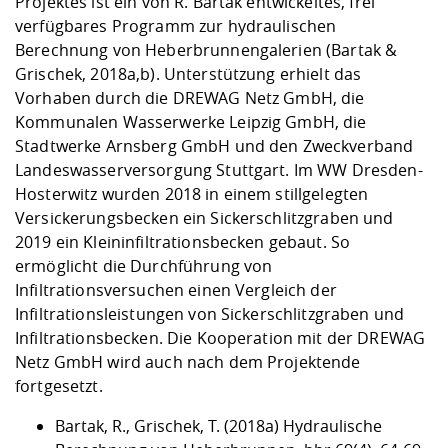
Projektes ist ein von R. Bartak entwickeltes, frei
Kompetenz
Career Service
Angebote für
Chancengleichhe
Informatik/Math
Unternehmen
verfügbares Programm zur hydraulischen
Vorbereitung auf
Studien- und
Studieren in be
Forschungszent
FIS -
Prototyping und
Kontakt & Berat
Gremien und Ver
Studiengangentw
Berechnung von Heberbrunnengalerien (Bartak &
Formulare und 
Prüfungsordnun
Lebenslagen ode
Lehren, Forsche
Forschungsinfor
Grischek, 2018a,b). Unterstützung erhielt das
Kontakt und Anfahrt
Hochschulgesund
Landbau/Umwelt
Beschaffungsvor
Weiterbilden im 
Vorhaben durch die DREWAG Netz GmbH, die
Checkliste zum S
Gründung und St
Kommunalen Wasserwerke Leipzig GmbH, die
Studienbegleitu
Beratungsangebo
Wissenschaftlich
Qualitätssicherung
Stadtwerke Arnsberg GmbH und den Zweckverband
Klimaschutz & Na
Maschinenbau
und Physik
Studentenwerk 
Formulare und 
Landeswasserversorgung Stuttgart. Im WW Dresden-
Kooperationen u
Hosterwitz wurden 2018 in einem stillgelegten
Förderverein
Wirtschaftswisse
Versickerungsbecken ein Sickerschlitzgraben und
Digitales Lernen 
Angebote der Age
Internationale T
2019 ein Kleininfiltrationsbecken gebaut. So
Arbeit
ermöglicht die Durchführung von
Qualifizierungsa
Infiltrationsversuchen einen Vergleich der
Fremdsprachen
Infiltrationsleistungen von Sickerschlitzgraben und
Infiltrationsbecken. Die Kooperation mit der DREWAG
Netz GmbH wird auch nach dem Projektende
Jobs, Praktika, D
fortgesetzt.
Bartak, R., Grischek, T. (2018a) Hydraulische