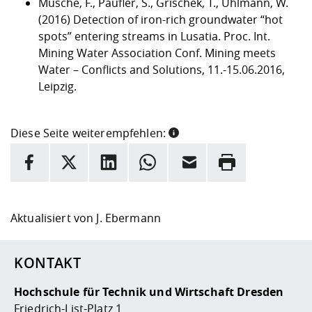
Musche, F., Paufler, S., Grischek, T., Uhlmann, W.
(2016) Detection of iron-rich groundwater “hot
spots” entering streams in Lusatia. Proc. Int.
Mining Water Association Conf. Mining meets
Water – Conflicts and Solutions, 11.-15.06.2016,
Leipzig.
Diese Seite weiterempfehlen:
INFORMATION
Facebook
X
LinkedIn
Whatsapp
E-Mail
Drucken
Hier stehen weitere Informationen und ein Link zur
Date
Aktualisiert von
J. Ebermann
KONTAKT
Hochschule für Technik und Wirtschaft Dresden
Friedrich-List-Platz 1