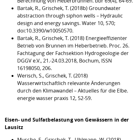
Berechnung von Heberbrunnen. bbr 69(4), 64-69.
Bartak, R., Grischek, T. (2018b) Groundwater
abstraction through siphon wells – Hydraulic
design and energy savings. Water 10, 570;
doi:10.3390/w10050570.
Bartak, R., Grischek, T. (2018) Energieeffizienter
Betrieb von Brunnen im Heberbetrieb. Proc. 26.
Fachtagung der Fachsektion Hydrogeologie der
DGGV e.V., 21.-24.03.2018, Bochum, ISSN
16198050, 206.
Werisch, S., Grischek, T. (2018)
Wasserwirtschaftlich relevante Änderungen
durch den Klimawandel – Aktuelles für die Elbe.
energie wasser praxis 12, 52-59.
Eisen- und Sulfatbelastung von Gewässern in der
Lausitz
Musche, F., Grischek, T., Uhlmann, W. (2018)