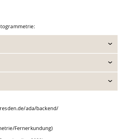
otogrammetrie:
dresden.de/ada
/backend/
metrie/Fernerkundung)