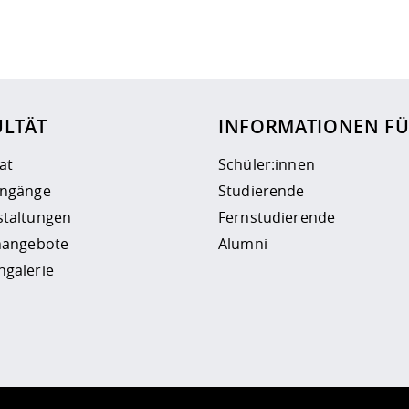
ur
Datenschutzseite
.
ULTÄT
INFORMATIONEN F
at
Schüler:innen
engänge
Studierende
staltungen
Fernstudierende
enangebote
Alumni
ngalerie