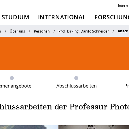
Intern
STUDIUM
INTERNATIONAL
FORSCHUNG
Absch
n
Über uns
Personen
Prof. Dr.-Ing. Danilo Schneider
emenangebote
Abschlussarbeiten
Pr
hlussarbeiten der Professur Pho