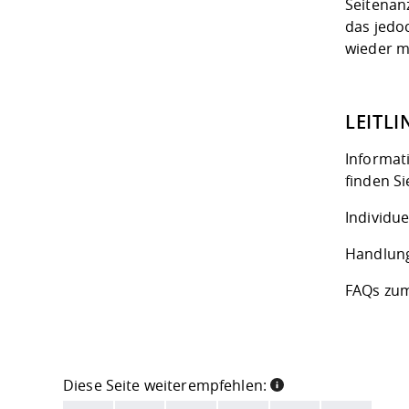
Seitenanz
das jedoc
wieder m
LEITLI
Informat
finden Si
Individue
Handlung
FAQs zum
Diese Seite weiterempfehlen: