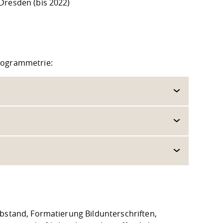
Dresden (bis 2022)
otogrammetrie:
abstand, Formatierung Bildunterschriften,