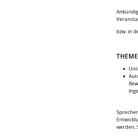
Ankündig
Veransta
bzw. in 
THEM
Unt
Aut
Bew
Ing
Sprechen
Entwickl
werden. 