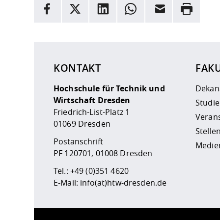
INFORMATION
Facebook
X
LinkedIn
Whatsapp
E-Mail
Drucken
Hier stehen weitere Informationen und ein Link z
KONTAKT
FAK
Hochschule für Technik und
Dekan
Wirtschaft Dresden
Studi
Friedrich-List-Platz 1
Veran
01069 Dresden
Stell
Postanschrift
Medie
PF 120701, 01008 Dresden
Tel.:
+49 (0)351 4620
E-Mail:
info(at)htw-dresden.de