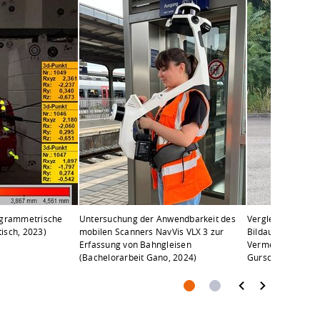
togrammetrische
Untersuchung der Anwendbarkeit des
Vergleich UAV-La
isch, 2023)
mobilen Scanners NavVis VLX 3 zur
Bildauswertung u
Erfassung von Bahngleisen
Vermessung von 
(Bachelorarbeit Gano, 2024)
Gurschler, 2023)