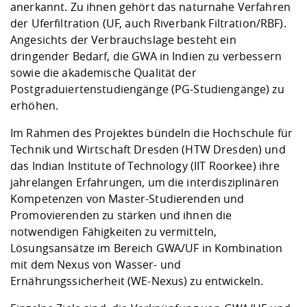
Kompetenz
anerkannt. Zu ihnen gehört das naturnahe Verfahren
Career Service
Angebote für
Chancengleichhe
Informatik/Math
Unternehmen
der Uferfiltration (UF, auch Riverbank Filtration/RBF).
Vorbereitung auf
Studien- und
Studieren in be
Forschungszent
FIS -
Prototyping und
Kontakt & Berat
Gremien und Ver
Studiengangentw
Formulare und 
Angesichts der Verbrauchslage besteht ein
Prüfungsordnun
Lebenslagen ode
Lehren, Forsche
Forschungsinfor
Kontakt und Anfahrt
dringender Bedarf, die GWA in Indien zu verbessern
Hochschulgesund
Landbau/Umwelt
Beschaffungsvor
Weiterbilden im 
sowie die akademische Qualität der
Checkliste zum S
Gründung und St
Postgraduiertenstudiengänge (PG-Studiengänge) zu
Studienbegleitu
Beratungsangebo
Wissenschaftlich
Qualitätssicherung
Klimaschutz & Na
Maschinenbau
erhöhen.
und Physik
Studentenwerk 
Formulare und 
Kooperationen u
Im Rahmen des Projektes bündeln die Hochschule für
Förderverein
Wirtschaftswisse
Technik und Wirtschaft Dresden (HTW Dresden) und
Digitales Lernen 
Angebote der Age
Internationale T
das Indian Institute of Technology (IIT Roorkee) ihre
Arbeit
jahrelangen Erfahrungen, um die interdisziplinären
Qualifizierungsa
Kompetenzen von Master-Studierenden und
Fremdsprachen
Promovierenden zu stärken und ihnen die
notwendigen Fähigkeiten zu vermitteln,
Lösungsansätze im Bereich GWA/UF in Kombination
Jobs, Praktika, D
mit dem Nexus von Wasser- und
Ernährungssicherheit (WE-Nexus) zu entwickeln.