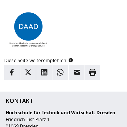
Diese Seite weiterempfehlen:
INFORMATION
Facebook
X
LinkedIn
Whatsapp
E-Mail
Drucken
Hier stehen weitere Informationen und ein Link zur
Date
KONTAKT
Hochschule für Technik und Wirtschaft Dresden
Friedrich-List-Platz 1
01069 Dresden