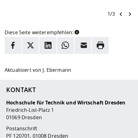
1/3
Diese Seite weiterempfehlen:
INFORMATION
Facebook
X
LinkedIn
Whatsapp
E-Mail
Drucken
Hier stehen weitere Informationen und ein Link zur
Date
Aktualisiert von
J. Ebermann
KONTAKT
Hochschule für Technik und Wirtschaft Dresden
Friedrich-List-Platz 1
01069 Dresden
Postanschrift
PF 120701, 01008 Dresden