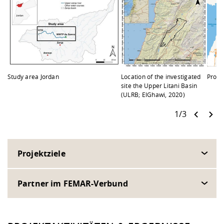
Study area Jordan
Location of the investigated
Projec
site the Upper Litani Basin
(ULRB; ElGhawi, 2020)
1/3
Projektziele
Partner im FEMAR-Verbund