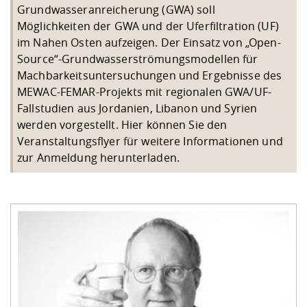
Kompetenz
Career Service
Angebote für
Grundwasseranreicherung (GWA) soll
Chancengleichhe
Informatik/Math
Unternehmen
Möglichkeiten der GWA und der Uferfiltration (UF)
Vorbereitung auf
Studien- und
Studieren in be
Forschungszent
FIS -
Prototyping und
Kontakt & Berat
Gremien und Ver
Studiengangentw
Formulare und 
im Nahen Osten aufzeigen. Der Einsatz von „Open-
Prüfungsordnun
Lebenslagen ode
Lehren, Forsche
Forschungsinfor
Kontakt und Anfahrt
Hochschulgesund
Landbau/Umwelt
Beschaffungsvor
Source“-Grundwasserströmungsmodellen für
Weiterbilden im 
Checkliste zum S
Gründung und St
Machbarkeitsuntersuchungen und Ergebnisse des
Studienbegleitu
Beratungsangebo
Wissenschaftlich
MEWAC-FEMAR-Projekts mit regionalen GWA/UF-
Qualitätssicherung
Klimaschutz & Na
Maschinenbau
und Physik
Studentenwerk 
Formulare und 
Fallstudien aus Jordanien, Libanon und Syrien
Kooperationen u
werden vorgestellt.
Hier können Sie den
Veranstaltungsflyer für weitere Informationen und
Förderverein
Wirtschaftswisse
Digitales Lernen 
Angebote der Age
Internationale T
zur Anmeldung herunterladen
.
Arbeit
Qualifizierungsa
Fremdsprachen
Jobs, Praktika, D