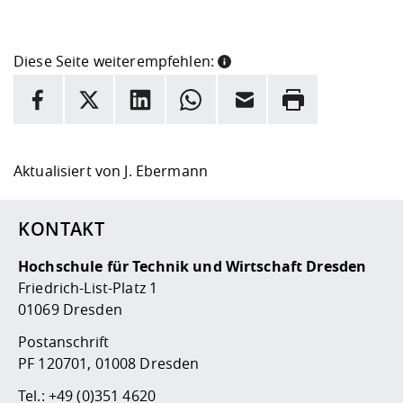
Diese Seite weiterempfehlen:
INFORMATION
Facebook
X
LinkedIn
Whatsapp
E-Mail
Drucken
Hier stehen weitere Informationen und ein Link zur
Date
Aktualisiert von
J. Ebermann
KONTAKT
Hochschule für Technik und Wirtschaft Dresden
Friedrich-List-Platz 1
01069 Dresden
Postanschrift
PF 120701, 01008 Dresden
Tel.:
+49 (0)351 4620