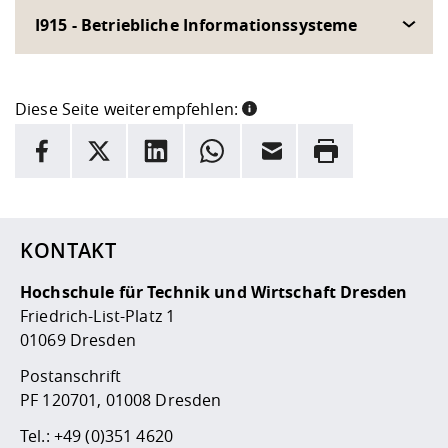
I915 - Betriebliche Informationssysteme
Diese Seite weiterempfehlen:
INFORMATION
Facebook
X
LinkedIn
Whatsapp
E-Mail
Drucken
Hier stehen weitere Informationen und ein Link zur
Date
KONTAKT
Hochschule für Technik und Wirtschaft Dresden
Friedrich-List-Platz 1
01069 Dresden
Postanschrift
PF 120701, 01008 Dresden
Tel.:
+49 (0)351 4620