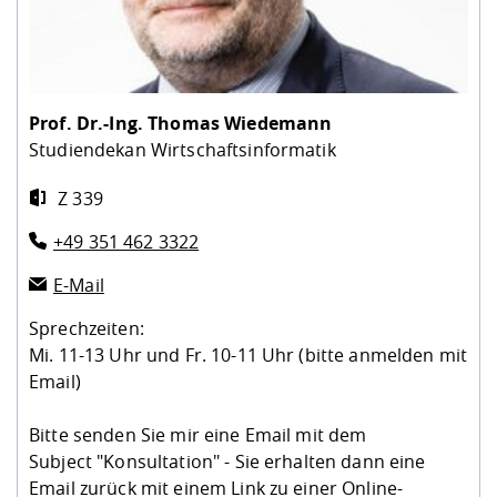
Kompetenz
Career Service
Angebote für
Chancengleichhe
Informatik/Math
Unternehmen
Vorbereitung auf
Studien- und
Studieren in be
Forschungszent
FIS -
Prototyping und
Kontakt & Berat
Gremien und Ver
Studiengangentw
Formulare und 
Prüfungsordnun
Lebenslagen ode
Lehren, Forsche
Forschungsinfor
Kontakt und Anfahrt
Hochschulgesund
Landbau/Umwelt
Beschaffungsvor
Weiterbilden im 
Checkliste zum S
Gründung und St
Prof. Dr.-Ing.
Thomas Wiedemann
Studienbegleitu
Beratungsangebo
Wissenschaftlich
Studiendekan Wirtschaftsinformatik
Qualitätssicherung
Klimaschutz & Na
Maschinenbau
und Physik
Studentenwerk 
Formulare und 
Kooperationen u
Z 339
Förderverein
Wirtschaftswisse
+49 351 462 3322
Digitales Lernen 
Angebote der Age
Internationale T
Arbeit
E-Mail
Qualifizierungsa
Sprechzeiten:
Fremdsprachen
Mi. 11-13 Uhr und Fr. 10-11 Uhr (bitte anmelden mit
Email)
Jobs, Praktika, D
Bitte senden Sie mir eine Email mit dem
Subject "Konsultation" - Sie erhalten dann eine
Email zurück mit einem Link zu einer Online-