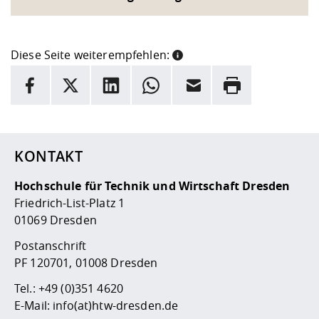
Diese Seite weiterempfehlen:
INFORMATION
Facebook
X
LinkedIn
Whatsapp
E-Mail
Drucken
Hier stehen weitere Informationen und ein Link zur
Date
KONTAKT
Hochschule für Technik und Wirtschaft Dresden
Friedrich-List-Platz 1
01069 Dresden
Postanschrift
PF 120701, 01008 Dresden
Tel.:
+49 (0)351 4620
E-Mail:
info(at)htw-dresden.de