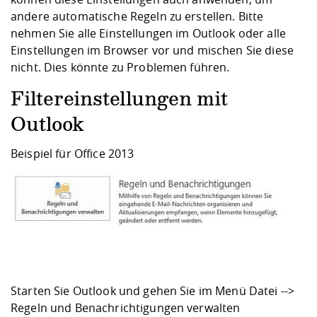
Kompetenz
Career Service
Angebote für
Chancengleichhe
Informatik/Math
Unternehmen
andere automatische Regeln zu erstellen. Bitte
Vorbereitung auf
Studien- und
Studieren in be
Forschungszent
FIS -
Prototyping und
Kontakt & Berat
Gremien und Ver
Studiengangentw
nehmen Sie alle Einstellungen im Outlook oder alle
Formulare und 
Prüfungsordnun
Lebenslagen ode
Lehren, Forsche
Forschungsinfor
Einstellungen im Browser vor und mischen Sie diese
Kontakt und Anfahrt
Hochschulgesund
Landbau/Umwelt
Beschaffungsvor
Weiterbilden im 
nicht. Dies könnte zu Problemen führen.
Checkliste zum S
Gründung und St
Studienbegleitu
Beratungsangebo
Wissenschaftlich
Filtereinstellungen mit
Qualitätssicherung
Klimaschutz & Na
Maschinenbau
und Physik
Studentenwerk 
Formulare und 
Kooperationen u
Outlook
Förderverein
Wirtschaftswisse
Beispiel für Office 2013
Digitales Lernen 
Angebote der Age
Internationale T
Arbeit
Qualifizierungsa
Fremdsprachen
Jobs, Praktika, D
Starten Sie Outlook und gehen Sie im Menü Datei -->
Regeln und Benachrichtigungen verwalten