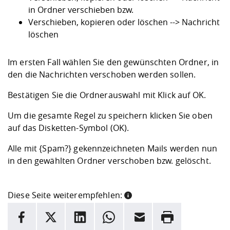
in Ordner verschieben bzw.
Verschieben, kopieren oder löschen --> Nachricht
löschen
Im ersten Fall wählen Sie den gewünschten Ordner, in
den die Nachrichten verschoben werden sollen.
Bestätigen Sie die Ordnerauswahl mit Klick auf OK.
Um die gesamte Regel zu speichern klicken Sie oben
auf das Disketten-Symbol (OK).
Alle mit {Spam?} gekennzeichneten Mails werden nun
in den gewählten Ordner verschoben bzw. gelöscht.
Diese Seite weiterempfehlen:
INFORMATION
Facebook
X
LinkedIn
Whatsapp
E-Mail
Drucken
Hier stehen weitere Informationen und ein Link zur
Date