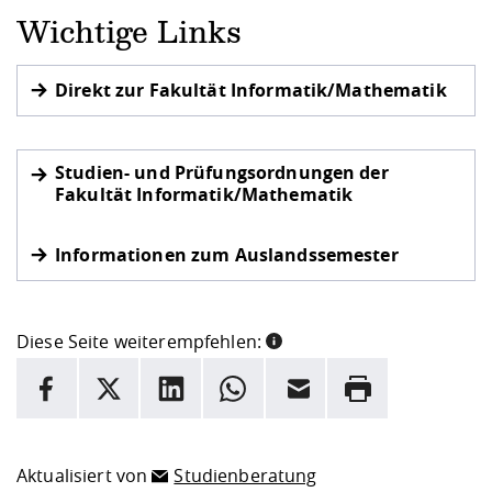
Wichtige Links
Direkt zur Fakultät Informatik/Mathematik
Studien- und Prüfungsordnungen der
Fakultät Informatik/Mathematik
Informationen zum Auslandssemester
Diese Seite weiterempfehlen:
INFORMATION
Facebook
X
LinkedIn
Whatsapp
E-Mail
Drucken
Hier stehen weitere Informationen und ein Link zur
Date
Aktualisiert von
Studienberatung