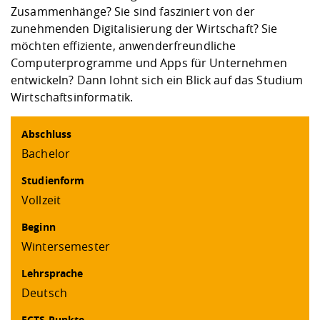
Kompetenz
Career Service
Angebote für
Zusammenhänge? Sie sind fasziniert von der
Chancengleichhe
Informatik/Math
Unternehmen
zunehmenden Digitalisierung der Wirtschaft? Sie
Vorbereitung auf
Studien- und
Studieren in be
Forschungszent
FIS -
Prototyping und
Kontakt & Berat
Gremien und Ver
Studiengangentw
Formulare und 
möchten effiziente, anwenderfreundliche
Prüfungsordnun
Lebenslagen ode
Lehren, Forsche
Forschungsinfor
Kontakt und Anfahrt
Hochschulgesund
Landbau/Umwelt
Beschaffungsvor
Computerprogramme und Apps für Unternehmen
Weiterbilden im 
Checkliste zum S
Gründung und St
entwickeln? Dann lohnt sich ein Blick auf das Studium
Studienbegleitu
Beratungsangebo
Wissenschaftlich
Wirtschaftsinformatik.
Qualitätssicherung
Klimaschutz & Na
Maschinenbau
und Physik
Studentenwerk 
Formulare und 
Kooperationen u
Abschluss
Bachelor
Förderverein
Wirtschaftswisse
Digitales Lernen 
Angebote der Age
Internationale T
Arbeit
Studienform
Vollzeit
Qualifizierungsa
Fremdsprachen
Beginn
Wintersemester
Jobs, Praktika, D
Lehrsprache
Deutsch
ECTS Punkte