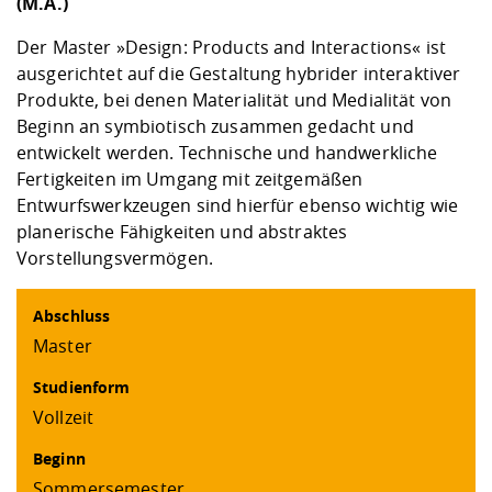
(M.A.)
Kompetenz
Career Service
Angebote für
Chancengleichhe
Informatik/Math
Unternehmen
Der Master »Design: Products and Interactions« ist
Vorbereitung auf
Studien- und
Studieren in be
Forschungszent
FIS -
Prototyping und
Kontakt & Berat
Gremien und Ver
Studiengangentw
Formulare und 
ausgerichtet auf die Gestaltung hybrider interaktiver
Prüfungsordnun
Lebenslagen ode
Lehren, Forsche
Forschungsinfor
Kontakt und Anfahrt
Hochschulgesund
Landbau/Umwelt
Beschaffungsvor
Produkte, bei denen Materialität und Medialität von
Weiterbilden im 
Checkliste zum S
Gründung und St
Beginn an symbiotisch zusammen gedacht und
Studienbegleitu
Beratungsangebo
Wissenschaftlich
entwickelt werden. Technische und handwerkliche
Qualitätssicherung
Klimaschutz & Na
Maschinenbau
und Physik
Studentenwerk 
Formulare und 
Fertigkeiten im Umgang mit zeitgemäßen
Kooperationen u
Entwurfswerkzeugen sind hierfür ebenso wichtig wie
planerische Fähigkeiten und abstraktes
Förderverein
Wirtschaftswisse
Digitales Lernen 
Angebote der Age
Internationale T
Vorstellungsvermögen.
Arbeit
Qualifizierungsa
Abschluss
Fremdsprachen
Master
Studienform
Jobs, Praktika, D
Vollzeit
Beginn
Sommersemester