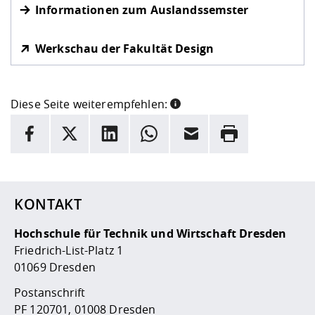
Informationen zum Auslandssemster
Werkschau der Fakultät Design
Diese Seite weiterempfehlen:
INFORMATION
Facebook
X
LinkedIn
Whatsapp
E-Mail
Drucken
Hier stehen weitere Informationen und ein Link zur
Date
KONTAKT
Hochschule für Technik und Wirtschaft Dresden
Friedrich-List-Platz 1
01069 Dresden
Postanschrift
PF 120701, 01008 Dresden