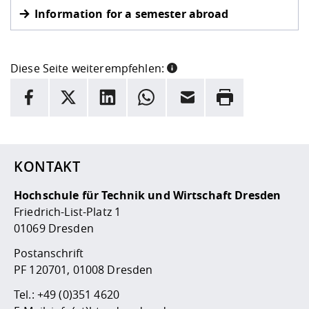
Information for a semester abroad
Diese Seite weiterempfehlen:
INFORMATION
Facebook
X
LinkedIn
Whatsapp
E-Mail
Drucken
Hier stehen weitere Informationen und ein Link zur
Date
KONTAKT
Hochschule für Technik und Wirtschaft Dresden
Friedrich-List-Platz 1
01069 Dresden
Postanschrift
PF 120701, 01008 Dresden
Tel.:
+49 (0)351 4620