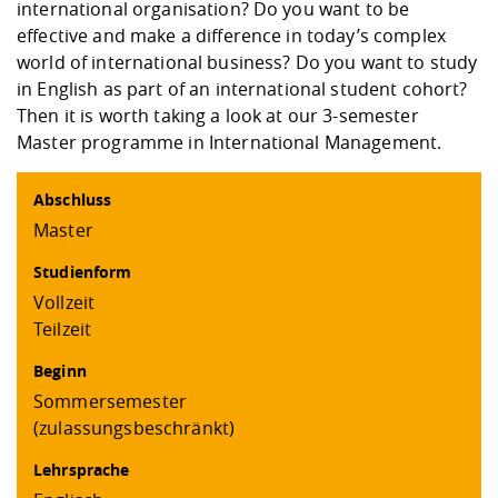
Kompetenz
international organisation? Do you want to be
Career Service
Angebote für
Chancengleichhe
Informatik/Math
Unternehmen
effective and make a difference in today’s complex
Vorbereitung auf
Studien- und
Studieren in be
Forschungszent
FIS -
Prototyping und
Kontakt & Berat
Gremien und Ver
Studiengangentw
Formulare und 
world of international business? Do you want to study
Prüfungsordnun
Lebenslagen ode
Lehren, Forsche
Forschungsinfor
Kontakt und Anfahrt
in English as part of an international student cohort?
Hochschulgesund
Landbau/Umwelt
Beschaffungsvor
Weiterbilden im 
Then it is worth taking a look at our 3-semester
Checkliste zum S
Gründung und St
Master programme in International Management.
Studienbegleitu
Beratungsangebo
Wissenschaftlich
Qualitätssicherung
Klimaschutz & Na
Maschinenbau
und Physik
Studentenwerk 
Formulare und 
Kooperationen u
Abschluss
Master
Förderverein
Wirtschaftswisse
Digitales Lernen 
Angebote der Age
Internationale T
Arbeit
Studienform
Vollzeit
Qualifizierungsa
Teilzeit
Fremdsprachen
Beginn
Sommersemester
Jobs, Praktika, D
(zulassungsbeschränkt)
Lehrsprache