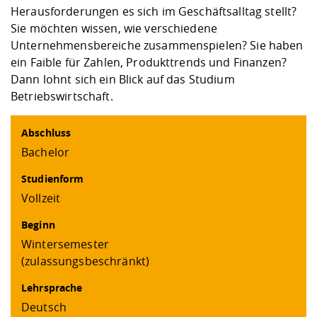
Kompetenz
Career Service
Angebote für
Herausforderungen es sich im Geschäftsalltag stellt?
Chancengleichhe
Informatik/Math
Unternehmen
Sie möchten wissen, wie verschiedene
Vorbereitung auf
Studien- und
Studieren in be
Forschungszent
FIS -
Prototyping und
Kontakt & Berat
Gremien und Ver
Studiengangentw
Formulare und 
Unternehmensbereiche zusammenspielen? Sie haben
Prüfungsordnun
Lebenslagen ode
Lehren, Forsche
Forschungsinfor
Kontakt und Anfahrt
Hochschulgesund
Landbau/Umwelt
Beschaffungsvor
ein Faible für Zahlen, Produkttrends und Finanzen?
Weiterbilden im 
Checkliste zum S
Gründung und St
Dann lohnt sich ein Blick auf das Studium
Studienbegleitu
Beratungsangebo
Wissenschaftlich
Betriebswirtschaft.
Qualitätssicherung
Klimaschutz & Na
Maschinenbau
und Physik
Studentenwerk 
Formulare und 
Kooperationen u
Abschluss
Bachelor
Förderverein
Wirtschaftswisse
Digitales Lernen 
Angebote der Age
Internationale T
Arbeit
Studienform
Vollzeit
Qualifizierungsa
Fremdsprachen
Beginn
Wintersemester
(zulassungsbeschränkt)
Jobs, Praktika, D
Lehrsprache
Deutsch