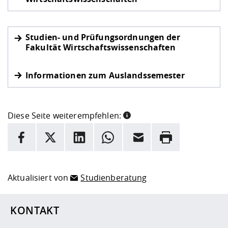
Studien- und Prüfungsordnungen der
Fakultät Wirtschaftswissenschaften
Informationen zum Auslandssemester
Diese Seite weiterempfehlen:
INFORMATION
Facebook
X
LinkedIn
Whatsapp
E-Mail
Drucken
Hier stehen weitere Informationen und ein Link zur
Date
Aktualisiert von
Studienberatung
KONTAKT