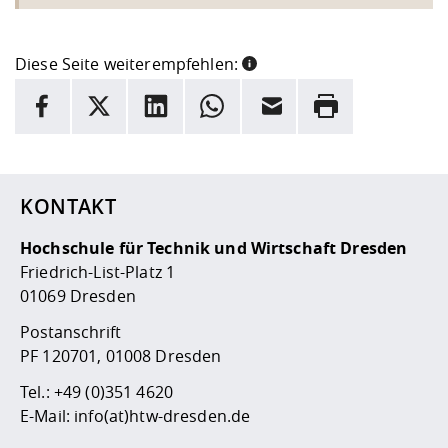
Diese Seite weiterempfehlen:
INFORMATION
Facebook
X
LinkedIn
Whatsapp
E-Mail
Drucken
Hier stehen weitere Informationen und ein Link zur
Date
KONTAKT
Hochschule für Technik und Wirtschaft Dresden
Friedrich-List-Platz 1
01069 Dresden
Postanschrift
PF 120701, 01008 Dresden
Tel.:
+49 (0)351 4620
E-Mail:
info(at)htw-dresden.de