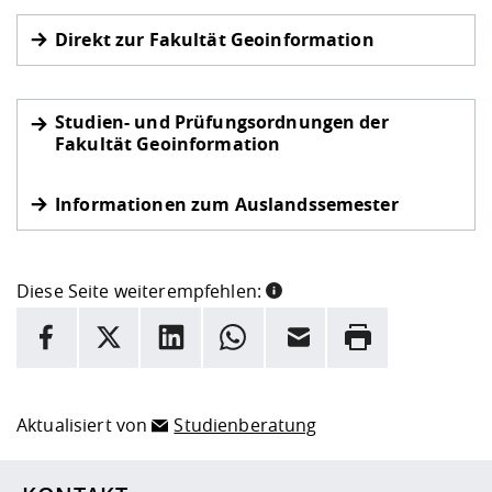
Direkt zur Fakultät Geoinformation
Studien- und Prüfungsordnungen der
Fakultät Geoinformation
Informationen zum Auslandssemester
Diese Seite weiterempfehlen:
INFORMATION
Facebook
X
LinkedIn
Whatsapp
E-Mail
Drucken
Hier stehen weitere Informationen und ein Link zur
Date
Aktualisiert von
Studienberatung