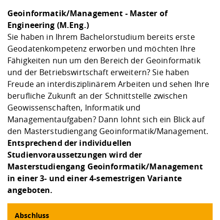
Kompetenz
Career Service
Angebote für
Chancengleichhe
Informatik/Math
Unternehmen
Geoinformatik/Management
- Master of
Vorbereitung auf
Studien- und
Studieren in be
Forschungszent
FIS -
Prototyping und
Kontakt & Berat
Gremien und Ver
Studiengangentw
Formulare und 
Engineering (M.Eng.)
Prüfungsordnun
Lebenslagen ode
Lehren, Forsche
Forschungsinfor
Sie haben in Ihrem Bachelorstudium bereits erste
Kontakt und Anfahrt
Hochschulgesund
Landbau/Umwelt
Beschaffungsvor
Weiterbilden im 
Geodatenkompetenz erworben und möchten Ihre
Checkliste zum S
Gründung und St
Fähigkeiten nun um den Bereich der Geoinformatik
Studienbegleitu
Beratungsangebo
Wissenschaftlich
Qualitätssicherung
und der Betriebswirtschaft erweitern? Sie haben
Klimaschutz & Na
Maschinenbau
und Physik
Studentenwerk 
Formulare und 
Freude an interdisziplinärem Arbeiten und sehen Ihre
Kooperationen u
berufliche Zukunft an der Schnittstelle zwischen
Förderverein
Wirtschaftswisse
Geowissenschaften, Informatik und
Digitales Lernen 
Angebote der Age
Internationale T
Managementaufgaben? Dann lohnt sich ein Blick auf
Arbeit
den Masterstudiengang Geoinformatik/Management.
Qualifizierungsa
Entsprechend der individuellen
Fremdsprachen
Studienvoraussetzungen wird der
Masterstudiengang Geoinformatik/Management
in einer 3- und einer 4-semestrigen Variante
Jobs, Praktika, D
angeboten.
Abschluss