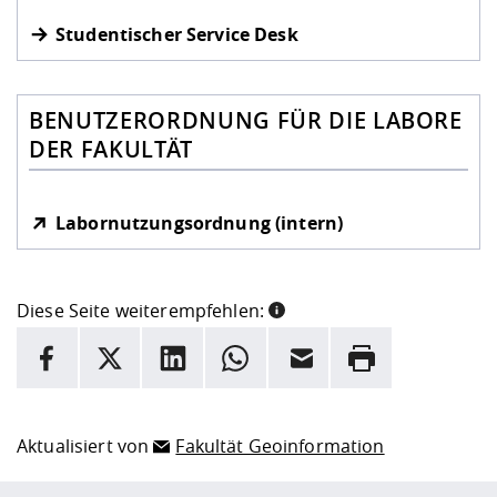
Studentischer Service Desk
BENUTZERORDNUNG FÜR DIE LABORE
DER FAKULTÄT
Labornutzungsordnung (intern)
Diese Seite weiterempfehlen:
INFORMATION
Facebook
X
LinkedIn
Whatsapp
E-Mail
Drucken
Hier stehen weitere Informationen und ein Link zur
Date
Aktualisiert von
Fakultät Geoinformation