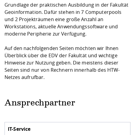
Kompetenz
Career Service
Angebote für
Grundlage der praktischen Ausbildung in der Fakultät
Chancengleichhe
Informatik/Math
Unternehmen
Geoinformation. Dafür stehen in 7 Computerpools
Vorbereitung auf
Studien- und
Studieren in be
Forschungszent
FIS -
Prototyping und
Kontakt & Berat
Gremien und Ver
Studiengangentw
Formulare und 
und 2 Projekträumen eine große Anzahl an
Prüfungsordnun
Lebenslagen ode
Lehren, Forsche
Forschungsinfor
Kontakt und Anfahrt
Hochschulgesund
Landbau/Umwelt
Beschaffungsvor
Workstations, aktuelle Anwendungssoftware und
Weiterbilden im 
Checkliste zum S
Gründung und St
moderne Peripherie zur Verfügung.
Studienbegleitu
Beratungsangebo
Wissenschaftlich
Qualitätssicherung
Klimaschutz & Na
Maschinenbau
und Physik
Studentenwerk 
Formulare und 
Auf den nachfolgenden Seiten möchten wir Ihnen
Kooperationen u
Überblick über die EDV der Fakultät und wichtige
Hinweise zur Nutzung geben. Die meistens dieser
Förderverein
Wirtschaftswisse
Digitales Lernen 
Angebote der Age
Internationale T
Seiten sind nur von Rechnern innerhalb des HTW-
Arbeit
Netzes aufrufbar.
Qualifizierungsa
Fremdsprachen
Ansprechpartner
Jobs, Praktika, D
IT-Service