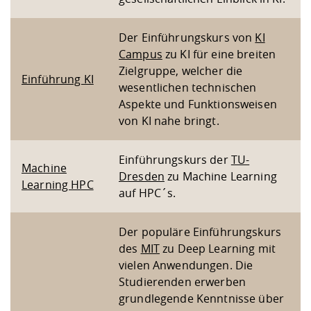
Kompetenz
Career Service
Angebote für
Chancengleichhe
Informatik/Math
Unternehmen
Vorbereitung auf
Studien- und
Studieren in be
Forschungszent
FIS -
Prototyping und
Kontakt & Berat
Gremien und Ver
Studiengangentw
Formulare und 
Der Einführungskurs von
KI
Prüfungsordnun
Lebenslagen ode
Lehren, Forsche
Forschungsinfor
Campus
zu KI für eine breiten
Kontakt und Anfahrt
Hochschulgesund
Landbau/Umwelt
Beschaffungsvor
Weiterbilden im 
Zielgruppe, welcher die
Checkliste zum S
Gründung und St
Einführung KI
wesentlichen technischen
Studienbegleitu
Beratungsangebo
Wissenschaftlich
Qualitätssicherung
Aspekte und Funktionsweisen
Klimaschutz & Na
Maschinenbau
und Physik
Studentenwerk 
Formulare und 
von KI nahe bringt.
Kooperationen u
Förderverein
Wirtschaftswisse
Digitales Lernen 
Angebote der Age
Internationale T
Einführungskurs der
TU-
Machine
Arbeit
Dresden
zu Machine Learning
Learning HPC
auf HPC´s.
Qualifizierungsa
Fremdsprachen
Der populäre Einführungskurs
des
MIT
zu Deep Learning mit
Jobs, Praktika, D
vielen Anwendungen. Die
Studierenden erwerben
grundlegende Kenntnisse über