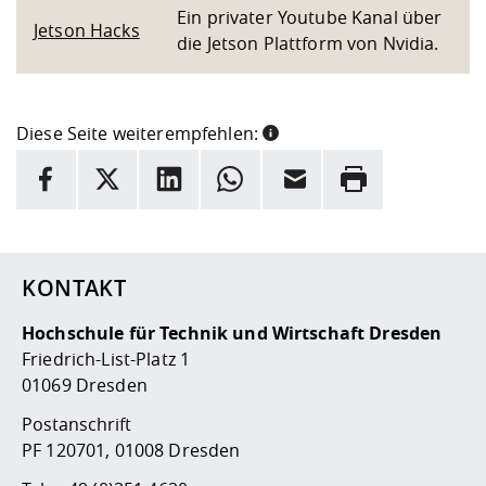
Ein privater Youtube Kanal über
Jetson Hacks
die Jetson Plattform von Nvidia.
Diese Seite weiterempfehlen:
INFORMATION
Facebook
X
LinkedIn
Whatsapp
E-Mail
Drucken
Hier stehen weitere Informationen und ein Link zur
Date
KONTAKT
Hochschule für Technik und Wirtschaft Dresden
Friedrich-List-Platz 1
01069 Dresden
Postanschrift
PF 120701, 01008 Dresden