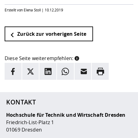
Erstellt von Elena Stoll |
10.12.2019
Zurück zur vorherigen Seite
Diese Seite weiterempfehlen:
INFORMATION
Facebook
X
LinkedIn
Whatsapp
E-Mail
Drucken
Hier stehen weitere Informationen und ein Link zur
Date
KONTAKT
Hochschule für Technik und Wirtschaft Dresden
Friedrich-List-Platz 1
01069 Dresden