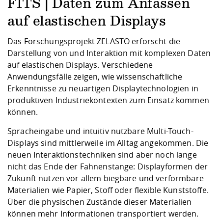
Kompetenz
FITS | Daten zum Anfassen
Career Service
Angebote für
Chancengleichhe
Informatik/Math
Unternehmen
auf elastischen Displays
Vorbereitung auf
Studien- und
Studieren in be
Forschungszent
FIS -
Prototyping und
Kontakt & Berat
Gremien und Ver
Studiengangentw
Formulare und 
Prüfungsordnun
Lebenslagen ode
Lehren, Forsche
Forschungsinfor
Kontakt und Anfahrt
Das Forschungsprojekt ZELASTO erforscht die
Hochschulgesund
Landbau/Umwelt
Beschaffungsvor
Weiterbilden im 
Darstellung von und Interaktion mit komplexen Daten
Checkliste zum S
Gründung und St
auf elastischen Displays. Verschiedene
Studienbegleitu
Beratungsangebo
Wissenschaftlich
Qualitätssicherung
Klimaschutz & Na
Maschinenbau
Anwendungsfälle zeigen, wie wissenschaftliche
und Physik
Studentenwerk 
Formulare und 
Kooperationen u
Erkenntnisse zu neuartigen Displaytechnologien in
produktiven Industriekontexten zum Einsatz kommen
Förderverein
Wirtschaftswisse
Digitales Lernen 
Angebote der Age
Internationale T
können.
Arbeit
Spracheingabe und intuitiv nutzbare Multi-Touch-
Qualifizierungsa
Displays sind mittlerweile im Alltag angekommen. Die
Fremdsprachen
neuen Interaktionstechniken sind aber noch lange
nicht das Ende der Fahnenstange: Displayformen der
Zukunft nutzen vor allem biegbare und verformbare
Jobs, Praktika, D
Materialien wie Papier, Stoff oder flexible Kunststoffe.
Über die physischen Zustände dieser Materialien
können mehr Informationen transportiert werden.