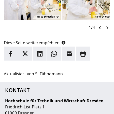
HTW Dresden
HTW Dresden
1/4
Diese Seite weiterempfehlen:
INFORMATION
Facebook
X
LinkedIn
Whatsapp
E-Mail
Drucken
Hier stehen weitere Informationen und ein Link zur
Date
Aktualisiert von
S. Fähnemann
KONTAKT
Hochschule für Technik und Wirtschaft Dresden
Friedrich-List-Platz 1
01069 Dresden