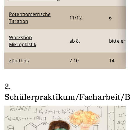
Potentiometrische
11/12
6
Titration
Workshop
ab 8.
bitte erf
Mikroplastik
Zündholz
7-10
14
2.
Schülerpraktikum/Facharbeit/