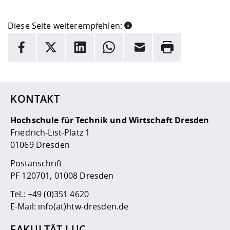
Diese Seite weiterempfehlen:
INFORMATION
Facebook
X
LinkedIn
Whatsapp
E-Mail
Drucken
Hier stehen weitere Informationen und ein Link zur
Date
KONTAKT
Hochschule für Technik und Wirtschaft Dresden
Friedrich-List-Platz 1
01069 Dresden
Postanschrift
PF 120701, 01008 Dresden
Tel.:
+49 (0)351 4620
E-Mail:
info(at)htw-dresden.de
FAKULTÄT LUC