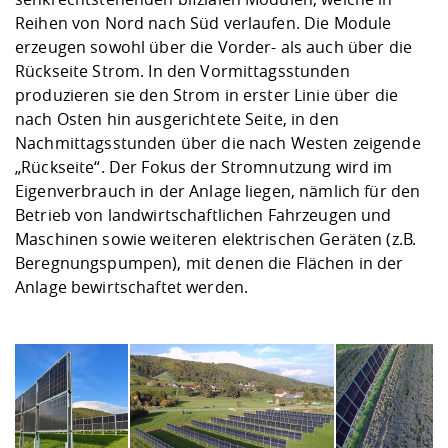
Kompetenz
Career Service
Angebote für
Chancengleichhe
Informatik/Math
Unternehmen
Reihen von Nord nach Süd verlaufen. Die Module
Vorbereitung auf
Studien- und
Studieren in be
Forschungszent
FIS -
Prototyping und
Kontakt & Berat
Gremien und Ver
Studiengangentw
erzeugen sowohl über die Vorder- als auch über die
Formulare und 
Prüfungsordnun
Lebenslagen ode
Lehren, Forsche
Forschungsinfor
Rückseite Strom. In den Vormittagsstunden
Kontakt und Anfahrt
Hochschulgesund
Landbau/Umwelt
Beschaffungsvor
Weiterbilden im 
produzieren sie den Strom in erster Linie über die
Checkliste zum S
Gründung und St
nach Osten hin ausgerichtete Seite, in den
Studienbegleitu
Beratungsangebo
Wissenschaftlich
Nachmittagsstunden über die nach Westen zeigende
Qualitätssicherung
Klimaschutz & Na
Maschinenbau
und Physik
Studentenwerk 
Formulare und 
„Rückseite“. Der Fokus der Stromnutzung wird im
Kooperationen u
Eigenverbrauch in der Anlage liegen, nämlich für den
Betrieb von landwirtschaftlichen Fahrzeugen und
Förderverein
Wirtschaftswisse
Digitales Lernen 
Angebote der Age
Internationale T
Maschinen sowie weiteren elektrischen Geräten (z.B.
Arbeit
Beregnungspumpen), mit denen die Flächen in der
Anlage bewirtschaftet werden.
Qualifizierungsa
Fremdsprachen
Jobs, Praktika, D