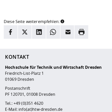
Diese Seite weiterempfehlen:
INFORMATION
Facebook
X
LinkedIn
Whatsapp
E-Mail
Drucken
Hier stehen weitere Informationen und ein Link zur
Date
KONTAKT
Hochschule für Technik und Wirtschaft Dresden
Friedrich-List-Platz 1
01069 Dresden
Postanschrift
PF 120701, 01008 Dresden
Tel.:
+49 (0)351 4620
E-Mail:
info(at)htw-dresden.de