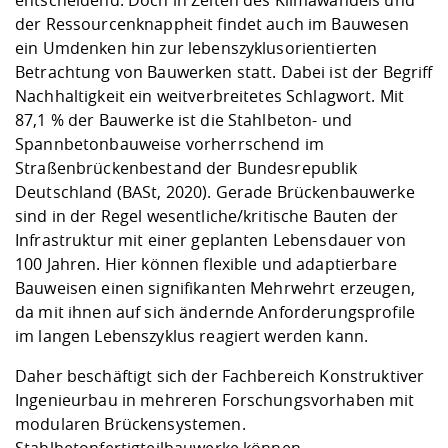
entscheidend. Doch in Zeiten des Klimawandels und
Kompetenz
Career Service
Angebote für
Chancengleichhe
Informatik/Math
Unternehmen
der Ressourcenknappheit findet auch im Bauwesen
Vorbereitung auf
Studien- und
Studieren in be
Forschungszent
FIS -
Prototyping und
Kontakt & Berat
Gremien und Ver
Studiengangentw
ein Umdenken hin zur lebenszyklusorientierten
Formulare und 
Prüfungsordnun
Lebenslagen ode
Lehren, Forsche
Forschungsinfor
Betrachtung von Bauwerken statt. Dabei ist der Begriff
Kontakt und Anfahrt
Hochschulgesund
Landbau/Umwelt
Beschaffungsvor
Weiterbilden im 
Nachhaltigkeit ein weitverbreitetes Schlagwort. Mit
Checkliste zum S
Gründung und St
87,1 % der Bauwerke ist die Stahlbeton- und
Studienbegleitu
Beratungsangebo
Wissenschaftlich
Qualitätssicherung
Spannbetonbauweise vorherrschend im
Klimaschutz & Na
Maschinenbau
und Physik
Studentenwerk 
Formulare und 
Straßenbrückenbestand der Bundesrepublik
Kooperationen u
Deutschland (BASt, 2020). Gerade Brückenbauwerke
Förderverein
Wirtschaftswisse
sind in der Regel wesentliche/kritische Bauten der
Digitales Lernen 
Angebote der Age
Internationale T
Infrastruktur mit einer geplanten Lebensdauer von
Arbeit
100 Jahren. Hier können flexible und adaptierbare
Qualifizierungsa
Bauweisen einen signifikanten Mehrwehrt erzeugen,
Fremdsprachen
da mit ihnen auf sich ändernde Anforderungsprofile
im langen Lebenszyklus reagiert werden kann.
Daher beschäftigt sich der Fachbereich Konstruktiver
Jobs, Praktika, D
Ingenieurbau in mehreren Forschungsvorhaben mit
modularen Brückensystemen.