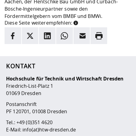
Aachen, der Hentschke Bau GmbH und Curbach-
Bösche-Ingenieurpartner sowie den
Fördermittelgebern vom BMBF und BMWi.
Diese Seite weiterempfehlen:
INFORMATION
Facebook
X
LinkedIn
Whatsapp
E-Mail
Drucken
Hier stehen weitere Informationen und ein Link zur
Date
KONTAKT
Hochschule für Technik und Wirtschaft Dresden
Friedrich-List-Platz 1
01069 Dresden
Postanschrift
PF 120701, 01008 Dresden
Tel.:
+49 (0)351 4620
E-Mail:
info(at)htw-dresden.de