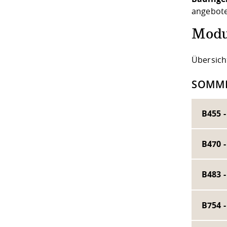
angebote
Modu
Übersich
SOMME
B455 
B470 
B483 
B754 