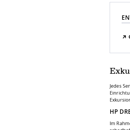
EN
Exku
Jedes Se
Einricht
Exkursio
HP DR
Im Rahme