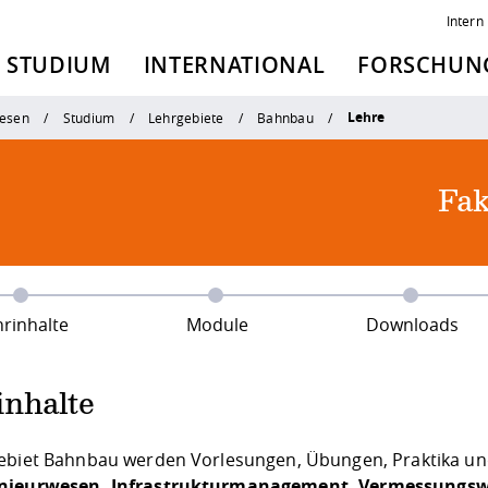
Intern
STUDIUM
INTERNATIONAL
FORSCHUNG
Lehre
esen
Studium
Lehrgebiete
Bahnbau
Fak
hrinhalte
Module
Downloads
inhalte
ebiet Bahnbau werden Vorlesungen, Übungen, Praktika un
nieurwesen, Infrastrukturmanagement, Vermessungs