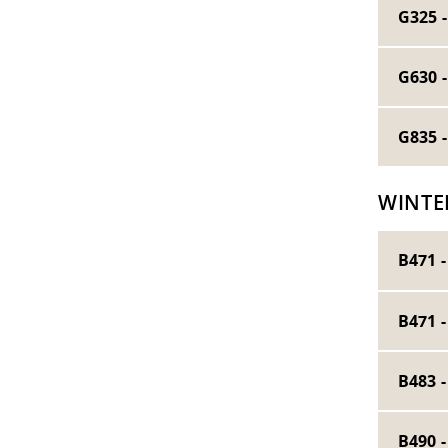
G325 -
G630 -
G835 
WINTE
B471 
B471 
B483 
B490 