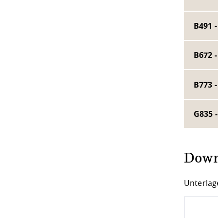
B491 -
B672 
B773 -
G835 
Down
Unterlag