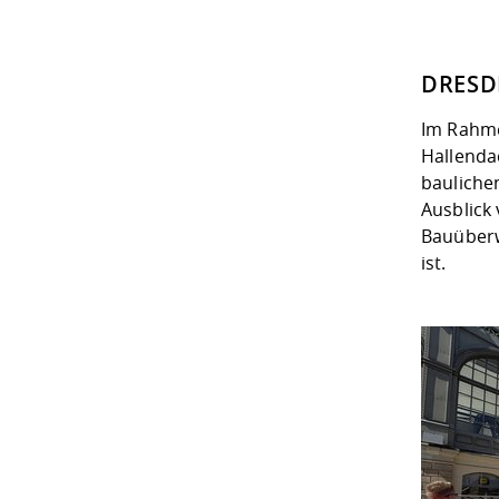
DRESDE
Im Rahme
Hallenda
bauliche
Ausblick
Bauüberw
ist.