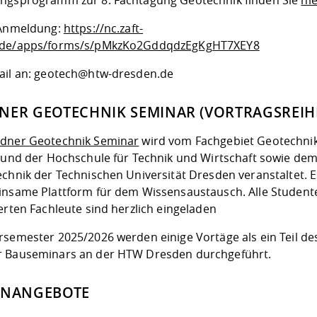
ngsprogramm zur 8. Fachtagung Geotechnik finden Sie
hi
 Anmeldung:
https://nc.zaft-
.de/apps/forms/s/pMkzKo2GddqdzEgKgHT7XEY8
ail an: geotech@htw-dresden.de
NER GEOTECHNIK SEMINAR (VORTRAGSREIH
dner Geotechnik Seminar
wird vom Fachgebiet Geotechni
. und der Hochschule für Technik und Wirtschaft sowie dem 
echnik der Technischen Universität Dresden veranstaltet. E
insame Plattform für dem Wissensaustausch. Alle Studen
erten Fachleute sind herzlich eingeladen
rsemester 2025/2026 werden einige Vortäge als ein Teil de
 Bauseminars an der HTW Dresden durchgeführt.
ENANGEBOTE