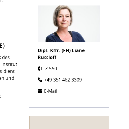
er
:
E)
Dipl.-Kffr. (FH)
Liane
k des
Ruttloff
Institut
Z 550
s dient
ten und
+49 351 462 3309
E-Mail
s