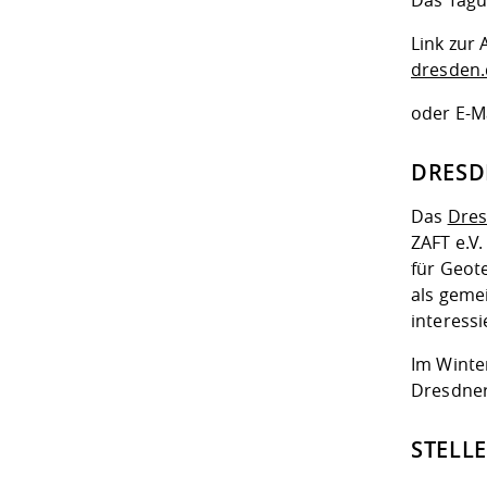
Das Tagu
Link zur
dresden
oder E-M
DRESD
Das
Dres
ZAFT e.V
für Geot
als geme
interessi
Im Winte
Dresdner
STELL