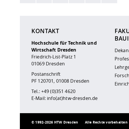
Hier stehen weitere Informationen und ein Link z
KONTAKT
FAK
BAU
Hochschule für Technik und
Wirtschaft Dresden
Dekan
Friedrich-List-Platz 1
Profe
01069 Dresden
Lehrge
Postanschrift
Forsc
PF 120701, 01008 Dresden
Einri
Tel.:
+49 (0)351 4620
E-Mail:
info(at)htw-dresden.de
©
1992-2026 HTW Dresden
Alle Rechte vorbehalten