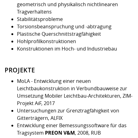
Kompetenz
Career Service
Angebote für
geometrisch und physikalisch nichtlinearen
Chancengleichhe
Informatik/Math
Unternehmen
Tragverhaltens
Vorbereitung auf
Studien- und
Studieren in be
Forschungszent
FIS -
Prototyping und
Kontakt & Berat
Gremien und Ver
Studiengangentw
Formulare und 
Stabilitätsprobleme
Prüfungsordnun
Lebenslagen ode
Lehren, Forsche
Forschungsinfor
Kontakt und Anfahrt
Hochschulgesund
Landbau/Umwelt
Beschaffungsvor
Torsionsbeanspruchung und -abtragung
Weiterbilden im 
Checkliste zum S
Gründung und St
Plastische Querschnittstragfähigkeit
Studienbegleitu
Beratungsangebo
Wissenschaftlich
Hohlprofilkonstruktionen
Qualitätssicherung
Klimaschutz & Na
Maschinenbau
und Physik
Studentenwerk 
Formulare und 
Konstruktionen im Hoch- und Industriebau
Kooperationen u
Förderverein
Wirtschaftswisse
Digitales Lernen 
Angebote der Age
Internationale T
PROJEKTE
Arbeit
MoLA
- Entwicklung einer neuen
Leichtbaukonstruktion in Verbundbauweise zur
Qualifizierungsa
Umsetzung Mobiler Leichtbau-Architekturen, ZIM-
Fremdsprachen
Projekt AiF, 2017
Untersuchungen zur Grenztragfähigkeit von
Jobs, Praktika, D
Gitterträgern, ALFIX
Entwicklung einer Bemessungssoftware für das
Tragsystem
PREON V&M
, 2008, RUB