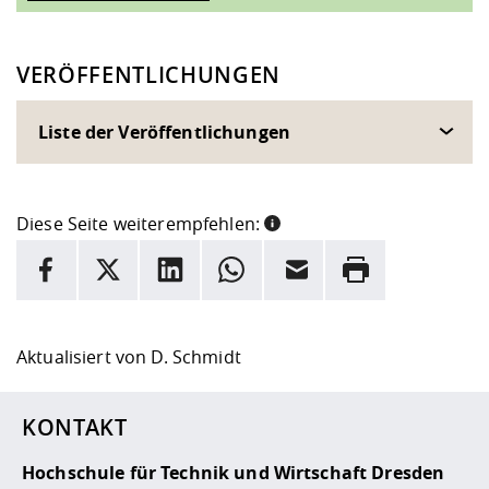
VERÖFFENTLICHUNGEN
Liste der Veröffentlichungen
Diese Seite weiterempfehlen:
INFORMATION
Facebook
X
LinkedIn
Whatsapp
E-Mail
Drucken
Hier stehen weitere Informationen und ein Link zur
Date
Aktualisiert von
D. Schmidt
KONTAKT
Hochschule für Technik und Wirtschaft Dresden